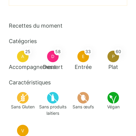
Recettes du moment
Catégories
25
58
33
60
A
D
E
P
Accompagnement
Dessert
Entrée
Plat
Caractéristiques
Sans Gluten
Sans produits
Sans œufs
Végan
laitiers
V