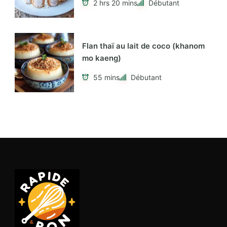
2 hrs 20 mins
Débutant
Flan thaï au lait de coco (khanom
mo kaeng)
55 mins
Débutant