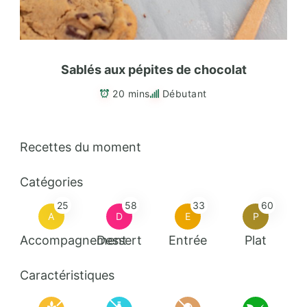
Sablés aux pépites de chocolat
20 mins
Débutant
Recettes du moment
Catégories
25
58
33
60
A
D
E
P
Accompagnement
Dessert
Entrée
Plat
Caractéristiques