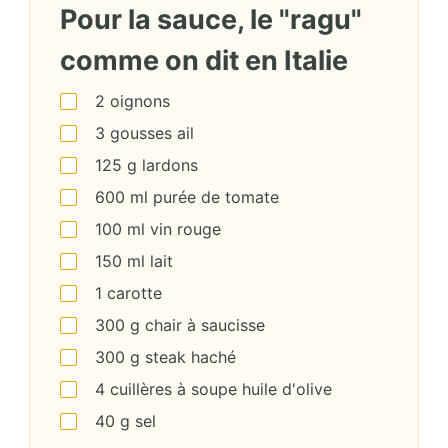
Pour la sauce, le "ragu"
comme on dit en Italie
2
oignons
3
gousses
ail
125
g
lardons
600
ml
purée de tomate
100
ml
vin rouge
150
ml
lait
1
carotte
300
g
chair à saucisse
300
g
steak haché
4
cuillères à soupe
huile d'olive
40
g
sel