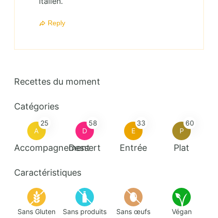
italien.
Reply
Recettes du moment
Catégories
25
58
33
60
A
D
E
P
Accompagnement
Dessert
Entrée
Plat
Caractéristiques
Sans Gluten
Sans produits
Sans œufs
Végan