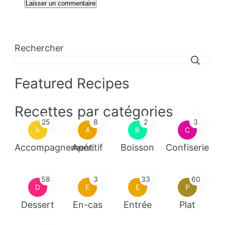
Rechercher
Featured Recipes
Recettes par catégories
25
8
2
3
A
A
B
C
Accompagnement
Apéritif
Boisson
Confiserie
58
3
33
60
D
E
E
P
Dessert
En-cas
Entrée
Plat