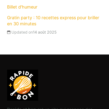
Billet d'humeur
Gratin party : 10 recettes express pour briller
en 30 minutes
Updated on
14 août 2025