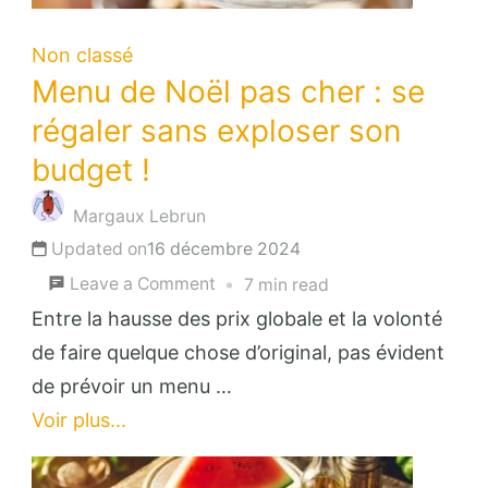
Non classé
Menu de Noël pas cher : se
régaler sans exploser son
budget !
Margaux Lebrun
Updated on
16 décembre 2024
on
Leave a Comment
7 min read
Menu
Entre la hausse des prix globale et la volonté
de
de faire quelque chose d’original, pas évident
Noël
de prévoir un menu …
pas
Voir plus...
cher
: