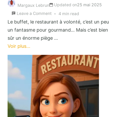
Updated on
25 mai 2025
Margaux Lebrun
on
Leave a Comment
4 min read
L’arnaque
Le buffet, le restaurant à volonté, c’est un peu
des
un fantasme pour gourmand… Mais c’est bien
buffets
sûr un énorme piège …
:
Voir plus...
comment
éviter
les
pièges
?