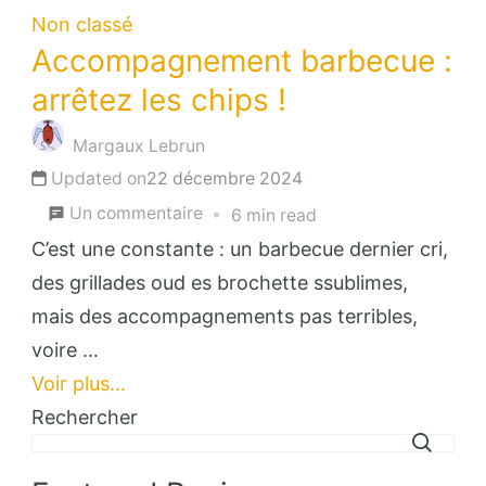
Non classé
Accompagnement barbecue :
arrêtez les chips !
Margaux Lebrun
Updated on
22 décembre 2024
sur
Un commentaire
6 min read
Accompagnement
C’est une constante : un barbecue dernier cri,
barbecue
des grillades oud es brochette ssublimes,
:
mais des accompagnements pas terribles,
arrêtez
voire …
les
Voir plus...
chips
Rechercher
!