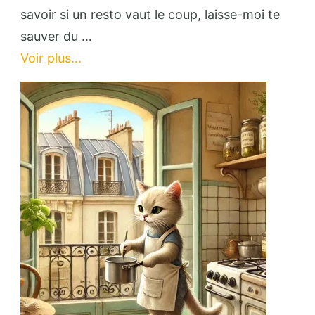
choses
savoir si un resto vaut le coup, laisse-moi te
qui
sauver du …
me
Voir plus...
permettent
de
juger
(très)
vite
un
resto…