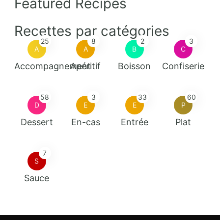
Featured Recipes
Recettes par catégories
25
8
2
3
A
A
B
C
Accompagnement
Apéritif
Boisson
Confiserie
58
3
33
60
D
E
E
P
Dessert
En-cas
Entrée
Plat
7
S
Sauce