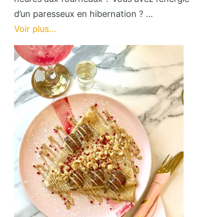
sans
d’un paresseux en hibernation ? …
effort
Voir plus...
:
10
recettes
que
même
votre
chat
pourrait
préparer
(ou
presque)