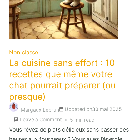
Non classé
La cuisine sans effort : 10
recettes que même votre
chat pourrait préparer (ou
presque)
Updated on
30 mai 2025
Margaux Lebrun
on
Leave a Comment
5 min read
La
Vous rêvez de plats délicieux sans passer des
cuisine
heures aux fourneaux ? Vous avez l’énergie