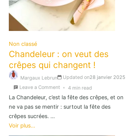
Non classé
Chandeleur : on veut des
crêpes qui changent !
Updated on
28 janvier 2025
Margaux Lebrun
on
Leave a Comment
4 min read
Chandeleur
La Chandeleur, c’est la fête des crêpes, et on
:
ne va pas se mentir : surtout la fête des
on
crêpes sucrées. …
veut
Voir plus...
des