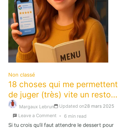
Non classé
18 choses qui me permettent
de juger (très) vite un resto…
Updated on
28 mars 2025
Margaux Lebrun
on
Leave a Comment
6 min read
18
Si tu crois qu’il faut attendre le dessert pour