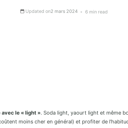
Updated on
2 mars 2024
6 min read
avec le « light »
. Soda light, yaourt light et même bon
 coûtent moins cher en général) et profiter de l’habi