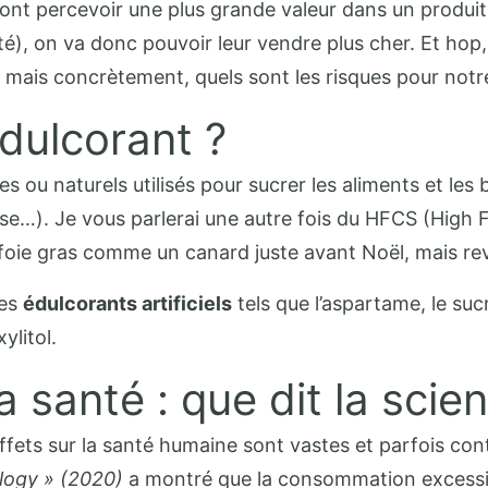
ls vont percevoir une plus grande valeur dans un produ
té), on va donc pouvoir leur vendre plus cher. Et hop
, mais concrètement, quels sont les risques pour notr
édulcorant ?
 ou naturels utilisés pour sucrer les aliments et le
tose…). Je vous parlerai une autre fois du HFCS (High F
e foie gras comme un canard juste avant Noël, mais 
les
édulcorants artificiels
tels que l’aspartame, le sucr
ylitol.
a santé : que dit la scie
effets sur la santé humaine sont vastes et parfois con
logy » (2020)
a montré que la consommation excessive 