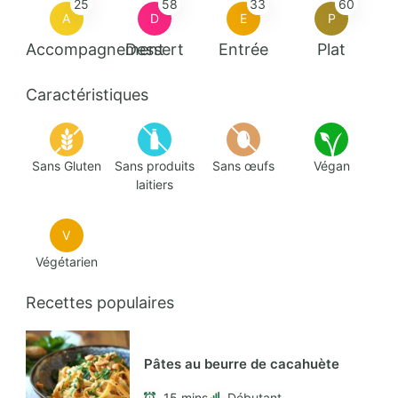
25
58
33
60
A
D
E
P
Accompagnement
Dessert
Entrée
Plat
Caractéristiques
Sans Gluten
Sans produits
Sans œufs
Végan
laitiers
V
Végétarien
Recettes populaires
Pâtes au beurre de cacahuète
15 mins
Débutant