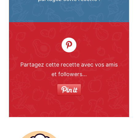
Partagez cette recette avec vos amis
et followers...