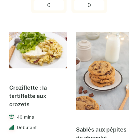
0
0
Croziflette : la
tartiflette aux
crozets
40 mins
Débutant
Sablés aux pépites
de chocolat