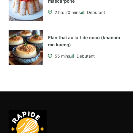
mascarpone
2 hrs 20 mins
Débutant
Flan thaï au lait de coco (khanom
mo kaeng)
55 mins
Débutant